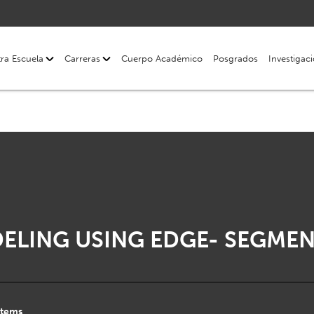
ra Escuela
Carreras
Cuerpo Académico
Posgrados
Investigac
LING USING EDGE- SEGMEN
stems