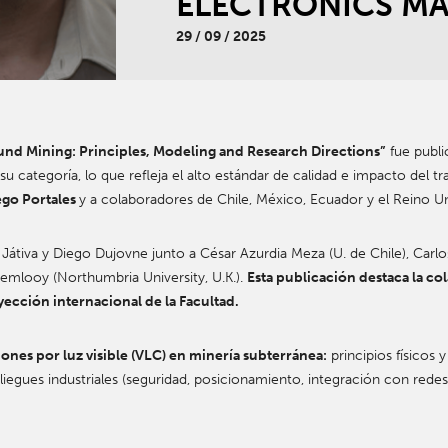
ELECTRONICS M
29 / 09 / 2025
nd Mining: Principles, Modeling and Research Directions”
fue publi
su categoría, lo que refleja el alto estándar de calidad e impacto del t
ego Portales
y a colaboradores de Chile, México, Ecuador y el Reino U
s Játiva y Diego Dujovne junto a César Azurdia Meza (U. de Chile), Carl
emlooy (Northumbria University, U.K.).
Esta publicación destaca la co
yección internacional de la Facultad.
iones por luz visible (VLC) en minería subterránea:
principios físicos
liegues industriales (seguridad, posicionamiento, integración con redes